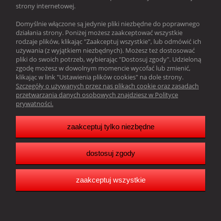
strony internetowej.
Domyślnie włączone są jedynie pliki niezbędne do poprawnego
wyślij
działania strony. Poniżej możesz zaakceptować wszystkie
rodzaje plików, klikając "Zaakceptuj wszystkie", lub odmówić ich
używania (z wyjątkiem niezbędnych). Możesz też dostosować
pliki do swoich potrzeb, wybierając "Dostosuj zgody". Udzieloną
zgodę możesz w dowolnym momencie wycofać lub zmienić,
O nas
klikając w link "Ustawienia plików cookies" na dole strony.
Szczegóły o używanych przez nas plikach cookie oraz zasadach
Obsługa klienta
przetwarzania danych osobowych znajdziesz w Polityce
prywatności.
Pomoc
zaakceptuj tylko niezbędne
Moje konto
dostosuj zgody
Resonado Janusz Głowacki |
Sławkowska 39,
41-216 Sosnowiec |
woj. śląskie |tel.:
502242256
| email:
biuro@resonado.pl
Copyright Resonado 2025
zaakceptuj wszystkie
pokaż pełną wersję strony