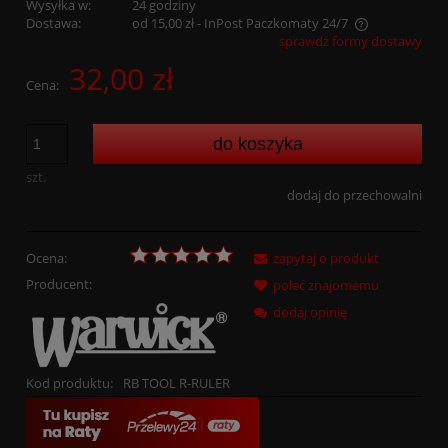
Wysyłka w:
24 godziny
Dostawa:
od 15,00 zł
- InPost Paczkomaty 24/7
sprawdź formy dostawy
Cena nie zawiera ewentualnych kosztów płatności
32,00 zł
Cena:
do koszyka
szt.
dodaj do przechowalni
Ocena:
zapytaj o produkt
Producent:
poleć znajomemu
dodaj opinię
Kod produktu:
RB TOOL R-RULER