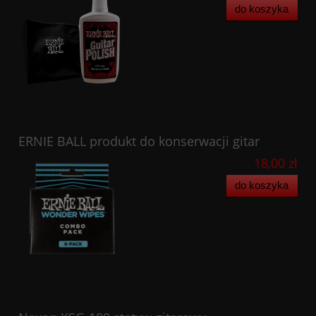
do koszyka
ERNIE BALL produkt do konserwacji gitar
18,00 zł
do koszyka