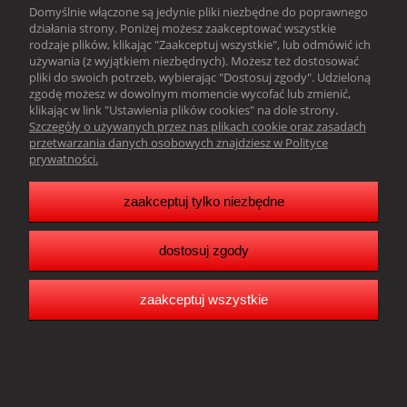
Domyślnie włączone są jedynie pliki niezbędne do poprawnego
działania strony. Poniżej możesz zaakceptować wszystkie
Obsługa klienta
rodzaje plików, klikając "Zaakceptuj wszystkie", lub odmówić ich
używania (z wyjątkiem niezbędnych). Możesz też dostosować
Pomoc
pliki do swoich potrzeb, wybierając "Dostosuj zgody". Udzieloną
zgodę możesz w dowolnym momencie wycofać lub zmienić,
klikając w link "Ustawienia plików cookies" na dole strony.
Moje konto
Szczegóły o używanych przez nas plikach cookie oraz zasadach
przetwarzania danych osobowych znajdziesz w Polityce
prywatności.
Resonado Janusz Głowacki |
Sławkowska 39,
41-216 Sosnowiec |
woj. śląskie |tel.:
502242256
| email:
biuro@resonado.pl
Copyright Resonado 2025
zaakceptuj tylko niezbędne
dostosuj zgody
pokaż pełną wersję strony
Sklep internetowy Shoper.pl
zaakceptuj wszystkie