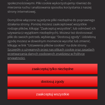
20,00 zł
społecznościowymi. Pliki cookie wykorzystujemy również do
mierzenia ruchu i analizowania sposobu korzystania z naszej
strony internetowej.
do koszyka
Domyślnie włączone są jedynie pliki niezbędne do poprawnego
działania strony. Poniżej możesz zaakceptować wszystkie
«
1
2
3
4
5
6
...
13
»
rodzaje plików, klikając "Zaakceptuj wszystkie", lub odmówić ich
używania (z wyjątkiem niezbędnych). Możesz też dostosować
pliki do swoich potrzeb, wybierając "Dostosuj zgody". Udzieloną
zgodę możesz w dowolnym momencie wycofać lub zmienić,
O nas
klikając w link "Ustawienia plików cookies" na dole strony.
Szczegóły o używanych przez nas plikach cookie oraz zasadach
Obsługa klienta
przetwarzania danych osobowych znajdziesz w Polityce
prywatności.
Pomoc
zaakceptuj tylko niezbędne
Moje konto
dostosuj zgody
Resonado Janusz Głowacki |
Sławkowska 39,
41-216 Sosnowiec |
woj. śląskie |tel.:
502242256
| email:
biuro@resonado.pl
Copyright Resonado 2025
zaakceptuj wszystkie