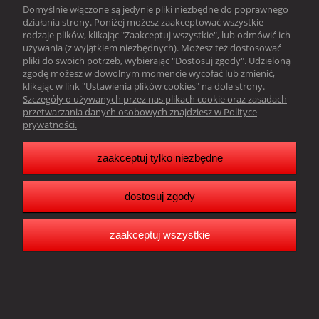
Domyślnie włączone są jedynie pliki niezbędne do poprawnego
działania strony. Poniżej możesz zaakceptować wszystkie
Obsługa klienta
rodzaje plików, klikając "Zaakceptuj wszystkie", lub odmówić ich
używania (z wyjątkiem niezbędnych). Możesz też dostosować
Pomoc
pliki do swoich potrzeb, wybierając "Dostosuj zgody". Udzieloną
zgodę możesz w dowolnym momencie wycofać lub zmienić,
klikając w link "Ustawienia plików cookies" na dole strony.
Moje konto
Szczegóły o używanych przez nas plikach cookie oraz zasadach
przetwarzania danych osobowych znajdziesz w Polityce
prywatności.
Resonado Janusz Głowacki |
Sławkowska 39,
41-216 Sosnowiec |
woj. śląskie |tel.:
502242256
| email:
biuro@resonado.pl
Copyright Resonado 2025
zaakceptuj tylko niezbędne
dostosuj zgody
pokaż pełną wersję strony
Sklep internetowy Shoper.pl
zaakceptuj wszystkie