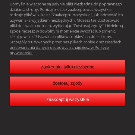
Domyślnie włączone są jedynie pliki niezbędne do poprawnego
działania strony. Poniżej możesz zaakceptować wszystkie
Obsługa klienta
rodzaje plików, klikając "Zaakceptuj wszystkie", lub odmówić ich
używania (z wyjątkiem niezbędnych). Możesz też dostosować
Pomoc
pliki do swoich potrzeb, wybierając "Dostosuj zgody". Udzieloną
zgodę możesz w dowolnym momencie wycofać lub zmienić,
klikając w link "Ustawienia plików cookies" na dole strony.
Moje konto
Szczegóły o używanych przez nas plikach cookie oraz zasadach
przetwarzania danych osobowych znajdziesz w Polityce
prywatności.
Resonado Janusz Głowacki |
Sławkowska 39,
41-216 Sosnowiec |
woj. śląskie |tel.:
502242256
| email:
biuro@resonado.pl
Copyright Resonado 2025
zaakceptuj tylko niezbędne
dostosuj zgody
pokaż pełną wersję strony
Sklep internetowy Shoper.pl
zaakceptuj wszystkie