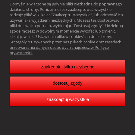
Domyślnie włączone są jedynie pliki niezbędne do poprawnego
działania strony. Poniżej możesz zaakceptować wszystkie
Obsługa klienta
rodzaje plików, klikając "Zaakceptuj wszystkie", lub odmówić ich
używania (z wyjątkiem niezbędnych). Możesz też dostosować
Pomoc
pliki do swoich potrzeb, wybierając "Dostosuj zgody". Udzieloną
zgodę możesz w dowolnym momencie wycofać lub zmienić,
klikając w link "Ustawienia plików cookies" na dole strony.
Moje konto
Szczegóły o używanych przez nas plikach cookie oraz zasadach
przetwarzania danych osobowych znajdziesz w Polityce
prywatności.
Resonado Janusz Głowacki |
Sławkowska 39,
41-216 Sosnowiec |
woj. śląskie |tel.:
502242256
| email:
biuro@resonado.pl
Copyright Resonado 2025
zaakceptuj tylko niezbędne
dostosuj zgody
pokaż pełną wersję strony
Sklep internetowy Shoper.pl
zaakceptuj wszystkie