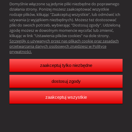
Domyślnie włączone są jedynie pliki niezbędne do poprawnego
działania strony. Poniżej możesz zaakceptować wszystkie
Obsługa klienta
rodzaje plików, klikając "Zaakceptuj wszystkie", lub odmówić ich
używania (z wyjątkiem niezbędnych). Możesz też dostosować
Pomoc
pliki do swoich potrzeb, wybierając "Dostosuj zgody". Udzieloną
zgodę możesz w dowolnym momencie wycofać lub zmienić,
klikając w link "Ustawienia plików cookies" na dole strony.
Moje konto
Szczegóły o używanych przez nas plikach cookie oraz zasadach
przetwarzania danych osobowych znajdziesz w Polityce
prywatności.
Resonado Janusz Głowacki |
Sławkowska 39,
41-216 Sosnowiec |
woj. śląskie |tel.:
502242256
| email:
biuro@resonado.pl
Copyright Resonado 2025
zaakceptuj tylko niezbędne
dostosuj zgody
pokaż pełną wersję strony
Sklep internetowy Shoper.pl
zaakceptuj wszystkie