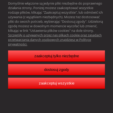
Domyślnie włączone są jedynie pliki niezbędne do poprawnego
działania strony. Poniżej możesz zaakceptować wszystkie
Obsługa klienta
rodzaje plików, klikając "Zaakceptuj wszystkie", lub odmówić ich
używania (z wyjątkiem niezbędnych). Możesz też dostosować
Pomoc
pliki do swoich potrzeb, wybierając "Dostosuj zgody". Udzieloną
zgodę możesz w dowolnym momencie wycofać lub zmienić,
klikając w link "Ustawienia plików cookies" na dole strony.
Moje konto
Szczegóły o używanych przez nas plikach cookie oraz zasadach
przetwarzania danych osobowych znajdziesz w Polityce
prywatności.
Resonado Janusz Głowacki |
Sławkowska 39,
41-216 Sosnowiec |
woj. śląskie |tel.:
502242256
| email:
biuro@resonado.pl
Copyright Resonado 2025
zaakceptuj tylko niezbędne
dostosuj zgody
pokaż pełną wersję strony
Sklep internetowy Shoper.pl
zaakceptuj wszystkie