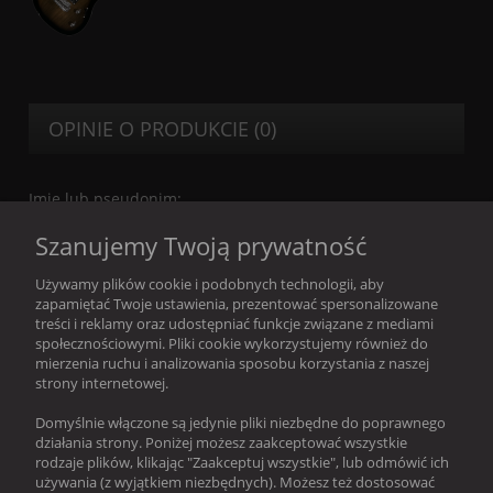
OPINIE O PRODUKCIE (0)
Imię lub pseudonim:
Szanujemy Twoją prywatność
Twoja opinia:
Używamy plików cookie i podobnych technologii, aby
zapamiętać Twoje ustawienia, prezentować spersonalizowane
treści i reklamy oraz udostępniać funkcje związane z mediami
społecznościowymi. Pliki cookie wykorzystujemy również do
mierzenia ruchu i analizowania sposobu korzystania z naszej
strony internetowej.
Domyślnie włączone są jedynie pliki niezbędne do poprawnego
wyślij
działania strony. Poniżej możesz zaakceptować wszystkie
rodzaje plików, klikając "Zaakceptuj wszystkie", lub odmówić ich
używania (z wyjątkiem niezbędnych). Możesz też dostosować