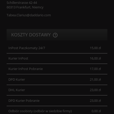
Schillerstrasse 42-44
60313 Frankfurt, Niemcy
Tabea.Clarius@daddario.com
KOSZTY DOSTAWY
CENA NIE ZAWIERA EWENTUALNYCH KOSZTÓW PŁATNOŚCI
InPost Paczkomaty 24/7
15,00 zł
Kurier InPost
16,00 zł
Kurier InPost Pobranie
17,00 zł
DPD Kurier
21,00 zł
DHL Kurier
23,00 zł
DPD Kurier Pobranie
23,00 zł
Odbiór osobisty
(odbiór w siedzibie firmy)
0,00 zł