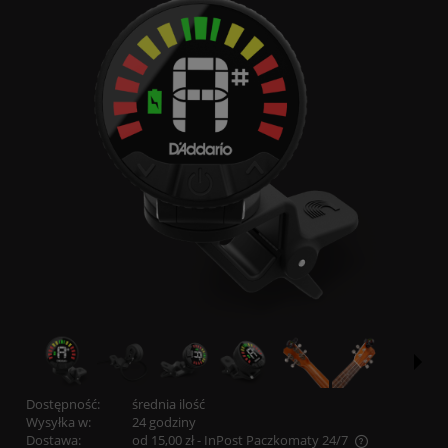
Dostępność:
średnia ilość
Wysyłka w:
24 godziny
Dostawa:
od 15,00 zł
- InPost Paczkomaty 24/7