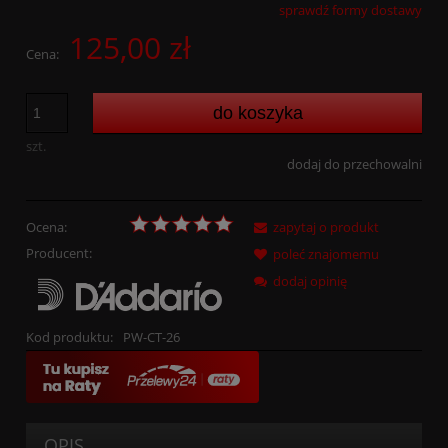
sprawdź formy dostawy
Cena nie zawiera ewentualnych kosztów płatności
125,00 zł
Cena:
do koszyka
szt.
dodaj do przechowalni
Ocena:
zapytaj o produkt
Producent:
poleć znajomemu
dodaj opinię
Kod produktu:
PW-CT-26
OPIS