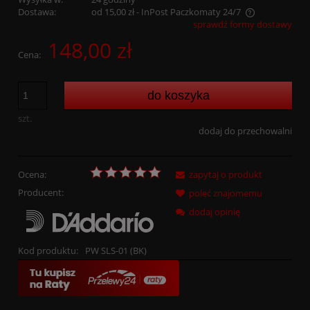
Dostawa:
od 15,00 zł
- InPost Paczkomaty 24/7
sprawdź formy dostawy
Cena nie zawiera ewentualnych kosztów płatności
148,00 zł
Cena:
do koszyka
szt.
dodaj do przechowalni
Ocena:
zapytaj o produkt
Producent:
poleć znajomemu
dodaj opinię
Kod produktu:
PW SLS-01 (BK)