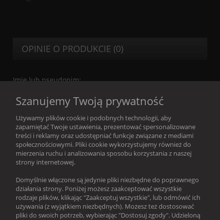
OPINIE O PRODUKCIE (0)
Imię lub pseudonim:
Szanujemy Twoją prywatność
Twoja opinia:
Używamy plików cookie i podobnych technologii, aby
zapamiętać Twoje ustawienia, prezentować spersonalizowane
treści i reklamy oraz udostępniać funkcje związane z mediami
społecznościowymi. Pliki cookie wykorzystujemy również do
mierzenia ruchu i analizowania sposobu korzystania z naszej
strony internetowej.
Domyślnie włączone są jedynie pliki niezbędne do poprawnego
wyślij
działania strony. Poniżej możesz zaakceptować wszystkie
rodzaje plików, klikając "Zaakceptuj wszystkie", lub odmówić ich
używania (z wyjątkiem niezbędnych). Możesz też dostosować
pliki do swoich potrzeb, wybierając "Dostosuj zgody". Udzieloną