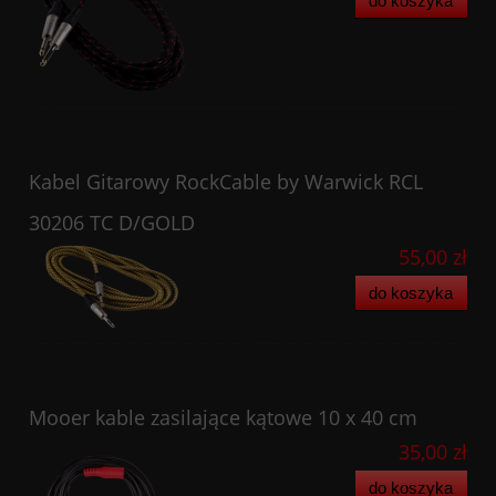
do koszyka
Kabel Gitarowy RockCable by Warwick RCL
30206 TC D/GOLD
55,00 zł
do koszyka
Mooer kable zasilające kątowe 10 x 40 cm
35,00 zł
do koszyka